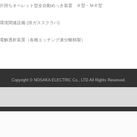
片持ちオペレット型全自動めっき装置 Ｒ型・ＭＲ型
環境関連設備 (排ガススクラバ)
電解透析装置（各種エッチング液分離精製）
Copyright © NOSAKA ELECTRIC Co., LTD.All Rights Reserved.