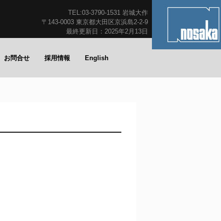
TEL:03-3790-1531 岩城大作
〒143-0003 東京都大田区京浜島2-2-9
最終更新日：2025年2月13日
お問合せ
採用情報
English